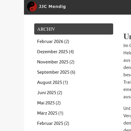
ZUM
Zum
INHALT
Inhalt
SPRINGEN
springen
ARCHIV
Un
Februar 2026
(2)
Im 
Dezember 2025
(4)
Hel
aus
November 2025
(2)
den
September 2025
(6)
bes
Tra
August 2025
(1)
ein
Juni 2025
(2)
aus
Mai 2025
(2)
Unt
März 2025
(1)
Ver
dem
Februar 2025
(2)
dem