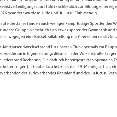
ächst bildete sich eine Karateabteilung heran, danach wandte man
Selbstverteidigungssport führte schließlich zur Bildung einer e
1976 geändert wurde in Judo und JuJutsu Club Mendig.
Laufe der Jahre fanden auch weniger kampflustige Sportler den W
ründete Gruppe, verschrieb sich etwas später der Gymnastik und
eins, wogegen eine Basketballabteilung nur über einen relativ kur
 Jahrtausendwechsel stand für unseren Club abermals ein Baupr
le, wiederum in Eigenleistung, diesmal in der Vulkanstraße, trug
gliederstand Rechnung. Die dadurch bereitgestellten optimalen 
arbeiter tragen bis heute dazu bei, dass der JJC Mendig sich als ei
hverbänden der Judoverbandes Rheinland und des JuJutusu Verban