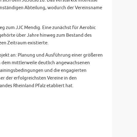
 sich dem JuJutsu zu. Das verstärkte Interesse
igenständigen Abteilung, wodurch der Vereinsname
eg zum JJC Mendig. Eine zunächst für Aerobic
 gehörte über Jahre hinweg zum Bestand des
zen Zeitraum existierte.
ojekt an: Planung und Ausführung einer größeren
en dem mittlerweile deutlich angewachsenen
Trainingsbedingungen und die engagierten
ner der erfolgreichsten Vereine in den
des Rheinland Pfalz etabliert hat.