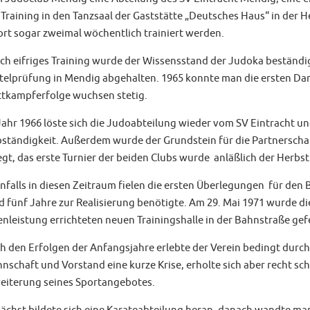
 Training in den Tanzsaal der Gaststätte „Deutsches Haus“ in der 
ort sogar zweimal wöchentlich trainiert werden.
ch eifriges Training wurde der Wissensstand der Judoka beständig
telprüfung in Mendig abgehalten. 1965 konnte man die ersten Dan
tkampferfolge wuchsen stetig.
Jahr 1966 löste sich die Judoabteilung wieder vom SV Eintracht und
bständigkeit. Außerdem wurde der Grundstein für die Partnerscha
egt, das erste Turnier der beiden Clubs wurde anläßlich der Herbs
nfalls in diesen Zeitraum fielen die ersten Überlegungen für den 
d fünf Jahre zur Realisierung benötigte. Am 29. Mai 1971 wurde di
enleistung errichteten neuen Trainingshalle in der Bahnstraße gef
h den Erfolgen der Anfangsjahre erlebte der Verein bedingt durc
nschaft und Vorstand eine kurze Krise, erholte sich aber recht schn
eiterung seines Sportangebotes.