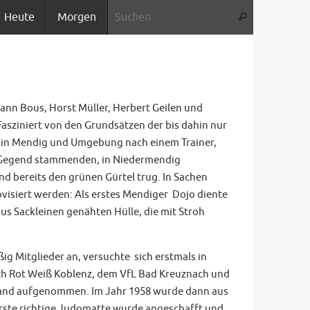
Suche nach:
Heute
Morgen
Suchen
ann Bous, Horst Müller, Herbert Geilen und
sziniert von den Grundsätzen der bis dahin nur
 in Mendig und Umgebung nach einem Trainer,
r Gegend stammenden, in Niedermendig
nd bereits den grünen Gürtel trug. In Sachen
isiert werden: Als erstes Mendiger Dojo diente
us Sackleinen genähten Hülle, die mit Stroh
ig Mitglieder an, versuchte sich erstmals in
h Rot Weiß Koblenz, dem VfL Bad Kreuznach und
land aufgenommen. Im Jahr 1958 wurde dann aus
rste richtige Judomatte wurde angeschafft und