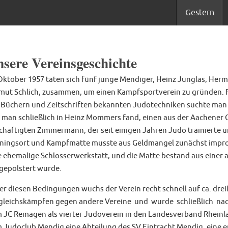
Gestern
sere Vereinsgeschichte
Oktober 1957 taten sich fünf junge Mendiger, Heinz Junglas, Herm
mut Schlich, zusammen, um einen Kampfsportverein zu gründen. Fa
 Büchern und Zeitschriften bekannten Judotechniken suchte man
 man schließlich in Heinz Mommers fand, einen aus der Aachene
chäftigten Zimmermann, der seit einigen Jahren Judo trainierte u
iningsort und Kampfmatte musste aus Geldmangel zunächst improv
e ehemalige Schlosserwerkstatt, und die Matte bestand aus einer a
gepolstert wurde.
er diesen Bedingungen wuchs der Verein recht schnell auf ca. dreiß
gleichskämpfen gegen andere Vereine und wurde schließlich nac
 JC Remagen als vierter Judoverein in den Landesverband Rhein
 Judoclub Mendig eine Abteilung des SV Eintracht Mendig, eine e