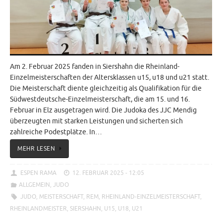
Am 2. Februar 2025 fanden in Siershahn die Rheinland-
Einzelmeisterschaften der Altersklassen u15, u18 und u21 statt.
Die Meisterschaft diente gleichzeitig als Qualifikation für die
Südwestdeutsche-Einzelmeisterschaft, die am 15. und 16.
Februar in Elz ausgetragen wird. Die Judoka des JJC Mendig
überzeugten mit starken Leistungen und sicherten sich
zahlreiche Podestplätze. In…
MEHR LESEN
ESPEN RAMA
12. FEBRUAR 2025 - 12:05
ALLGEMEIN
,
JUDO
JUDO
,
MEISTERSCHAFT
,
REM
,
RHEINLAND-EINZELMEISTERSCHAFT
,
RHEINLANDMEISTER
,
SIERSHAHN
,
U15
,
U18
,
U21