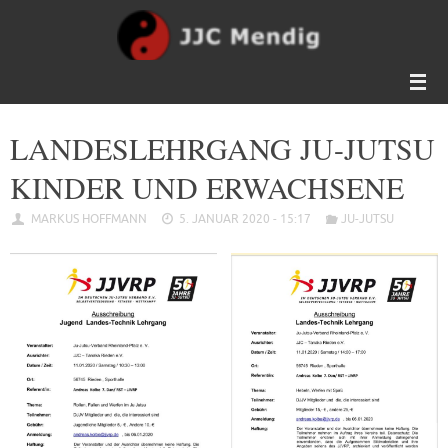
Zum
Inhalt
springen
LANDESLEHRGANG JU-JUTSU
KINDER UND ERWACHSENE
MARKUS HOFFMANN
5. JANUAR 2020 - 15:17
JU-JUTSU