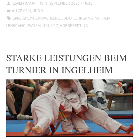
ESPEN RAMA
1. SEPTEMBER 2025 - 18:36
ALLGEMEIN
,
JUDO
EPPELSHEIM
,
ERWACHSENE
,
JUDO
,
LEHRGANG
,
M/F
,
RLP-
LEHRGANG
,
SWDEM
,
U15
,
U17
,
VORBEREITUNG
STARKE LEISTUNGEN BEIM
TURNIER IN INGELHEIM