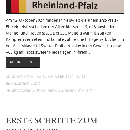
Am 12. Oktober 2024 fanden in Neuwied die Rheinland-Pfalz-
Einzelmeisterschaften der Altersklassen u15, u18 sowie der
Männer und Frauen statt. Der JJC Mendig war mit starken
Kämpfern vertreten und konnte zahlreiche Erfolge verbuchen. In
der Altersklasse U15w trat Emilia Nikolay in der Gewichtsklasse
+63 kg an. Trotz zweier Niederlagen in ihrem…
MEHR LESEN
ESPEN RAMA
15. OKTOBER 2024 - 20:42
ALLGEMEIN
,
JUDO
ERWACHSENE
,
JUDO
,
NEUWIED
,
RLPEM
,
U15
,
U18
ERSTE SCHRITTE ZUM