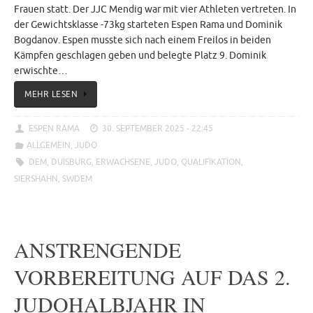
Frauen statt. Der JJC Mendig war mit vier Athleten vertreten. In
der Gewichtsklasse -73kg starteten Espen Rama und Dominik
Bogdanov. Espen musste sich nach einem Freilos in beiden
Kämpfen geschlagen geben und belegte Platz 9. Dominik
erwischte…
MEHR LESEN
ESPEN RAMA
30. SEPTEMBER 2025 - 22:45
ALLGEMEIN
,
JUDO
DEM
,
DUISBURG
,
ERWACHSENE
,
JUDO
,
QUALIFIKATION
,
SIERSHAHN
,
SWDEM
ANSTRENGENDE
VORBEREITUNG AUF DAS 2.
JUDOHALBJAHR IN