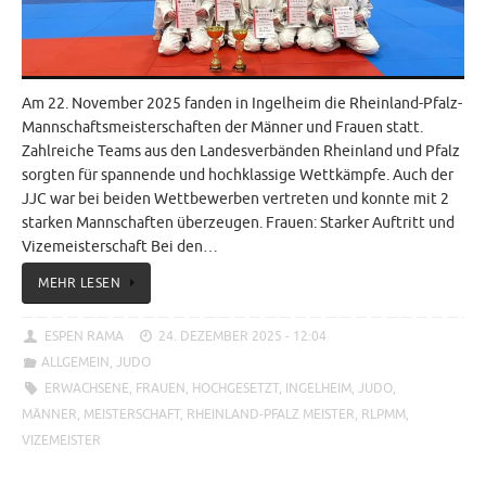
Am 22. November 2025 fanden in Ingelheim die Rheinland-Pfalz-
Mannschaftsmeisterschaften der Männer und Frauen statt.
Zahlreiche Teams aus den Landesverbänden Rheinland und Pfalz
sorgten für spannende und hochklassige Wettkämpfe. Auch der
JJC war bei beiden Wettbewerben vertreten und konnte mit 2
starken Mannschaften überzeugen. Frauen: Starker Auftritt und
Vizemeisterschaft Bei den…
MEHR LESEN
ESPEN RAMA
24. DEZEMBER 2025 - 12:04
ALLGEMEIN
,
JUDO
ERWACHSENE
,
FRAUEN
,
HOCHGESETZT
,
INGELHEIM
,
JUDO
,
MÄNNER
,
MEISTERSCHAFT
,
RHEINLAND-PFALZ MEISTER
,
RLPMM
,
VIZEMEISTER