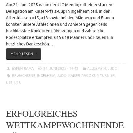
Am 21. Juni 2025 nahm der JJC Mendig mit einer starken
Delegation am Kaiser-Pfalz-Cup in Ingelheim teil. In den
Altersklassen u15, u18 sowie bei den Männern und Frauen
konnten unsere Athletinnen und Athleten gegen teils
hochklassige Konkurrenz überzeugen und zahlreiche
Podestplätze erkämpfen. u15 u18 Männer und Frauen Ein
herzliches Dankeschön…
MEHR LESEN
ESPEN RAMA
24. JUNI 2025 - 14:42
ALLGEMEIN
,
JUDO
ERWACHSENE
,
INGELHEIM
,
JUDO
,
KAISER-PFALZ CUP
,
TURNIER
,
U15
,
U18
ERFOLGREICHES
WETTKAMPFWOCHENENDE