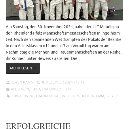
Am Samstag, den 30. November 2024, nahm der JJC Mendig an
den Rheinland-Pfalz Mannschaftsmeisterschaften in Ingelheim
teil. Nach den spannenden Wettkämpfen des Pokals der Bezirke
in den Altersklassen u11 und u13 am Vormittag waren am
Nachmittag die Männer- und Frauenmannschaften an der Reihe,
ihr Können unter Beweis zu stellen. Die…
MEHR LESEN
ESPEN RAMA
8. DEZEMBER 2024 - 17:19
ALLGEMEIN
,
JUDO
,
TRAININGSZEITEN
ERWACHSENE
,
FRANKENTHAL
,
INGELHEIM
,
JUDO
,
RLPMM
,
SPEYER
ERFOLGREICHE