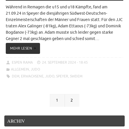
Während in Remagen die u15 und u18 Kämpfte, fand am
21.09.24 in Speyer die diesjährigen Südwest-Deutschen-
Einzelmeisterschaften der Männer und Frauen statt. Für den JJC
traten Alex Galinger (-81kg), Adam Ettaous (-73kg) und Dominik
Bogdanov (-73kg) an. Adam musste sich leider gegen starke
Gegner 2 mal geschlagen geben und schied somit…
MEHR LESEN
ESPEN RAMA
24. SEPTEMBER 2024 - 18:45
ALLGEMEIN
,
JUDO
DEM
,
ERWACHSENE
,
JUDO
,
SPEYER
,
SWDEM
1
2
ARCHIV