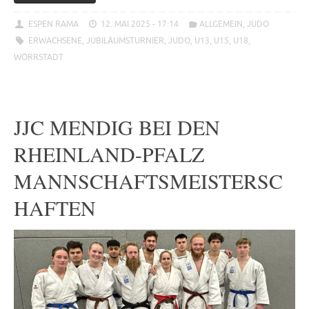
ESPEN RAMA
12. MAI 2025 - 17:14
ALLGEMEIN
,
JUDO
ERWACHSENE
,
JUBILÄUMSTURNIER
,
JUDO
,
U13
,
U15
,
U18
,
WÖRRSTADT
JJC MENDIG BEI DEN
RHEINLAND-PFALZ
MANNSCHAFTSMEISTERSC
HAFTEN