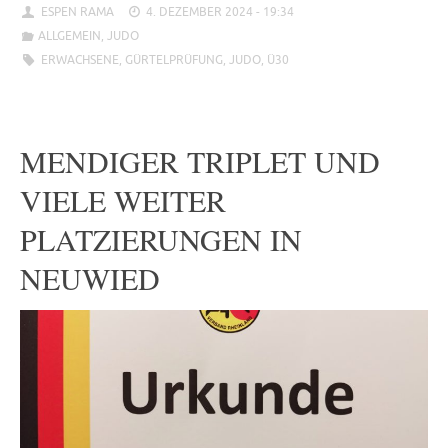
ESPEN RAMA
4. DEZEMBER 2024 - 19:34
ALLGEMEIN
,
JUDO
ERWACHSENE
,
GÜRTELPRÜFUNG
,
JUDO
,
Ü30
MENDIGER TRIPLET UND
VIELE WEITER
PLATZIERUNGEN IN
NEUWIED