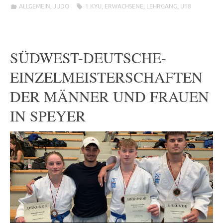
ALLGEMEIN
,
JUDO
1.KYU
,
ERWACHSENE
,
LEHRGANG
,
U18
SÜDWEST-DEUTSCHE-
EINZELMEISTERSCHAFTEN
DER MÄNNER UND FRAUEN
IN SPEYER