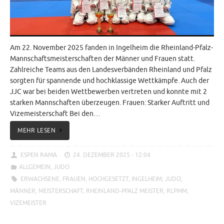
Am 22. November 2025 fanden in Ingelheim die Rheinland-Pfalz-
Mannschaftsmeisterschaften der Männer und Frauen statt.
Zahlreiche Teams aus den Landesverbänden Rheinland und Pfalz
sorgten für spannende und hochklassige Wettkämpfe. Auch der
JJC war bei beiden Wettbewerben vertreten und konnte mit 2
starken Mannschaften überzeugen. Frauen: Starker Auftritt und
Vizemeisterschaft Bei den…
MEHR LESEN
ESPEN RAMA
24. DEZEMBER 2025 - 12:04
ALLGEMEIN
,
JUDO
ERWACHSENE
,
FRAUEN
,
HOCHGESETZT
,
INGELHEIM
,
JUDO
,
MÄNNER
,
MEISTERSCHAFT
,
RHEINLAND-PFALZ MEISTER
,
RLPMM
,
VIZEMEISTER